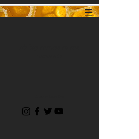
No hay eventos en este
momento
© 2024 por Cristina Hodel